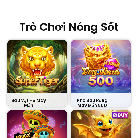
Trò Chơi Nóng Sốt
Báu Vật Hổ May
Kho Báu Rồng
Mắn
May Mắn 500
CHƠI
CHƠI
INFO
INFO