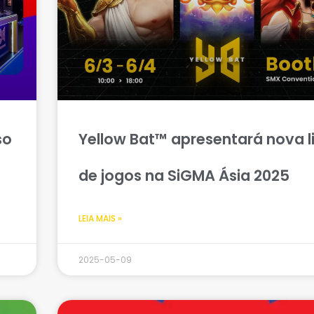
so
Yellow Bat™ apresentará nova l
de jogos na SiGMA Ásia 2025
LEIA MAIS »
2025-05-09