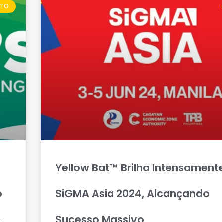
NTO
Yellow Bat™ Brilha Intensament
o
SiGMA Asia 2024, Alcançando
e
Sucesso Massivo