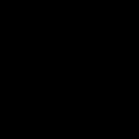
跳
至
主
要
玩游戏
內
容