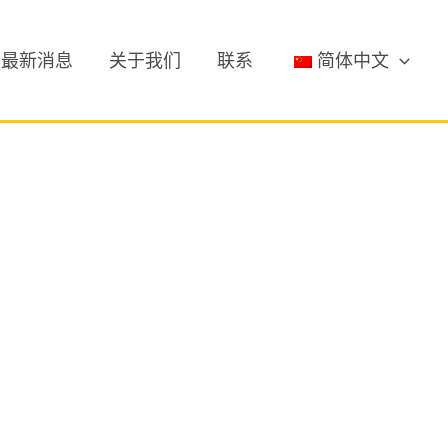
最新消息
关于我们
联系
简体中文