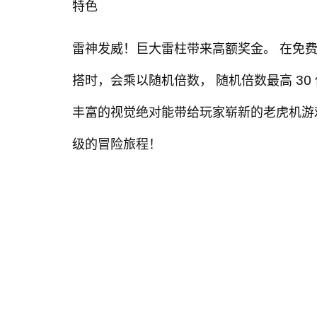
特色
雷神发威！巨大雷柱带来高额奖金。 在免
搭时，会乘以随机倍数， 随机倍数最高 30
丰富的视觉绝对能带给玩家崭新的老虎机游
级的冒险旅程！