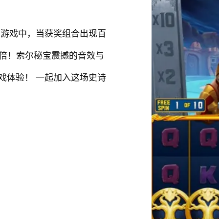
费游戏中，当获奖组合出现百
 倍！索尔秘宝震撼的音效与
戏体验！ 一起加入这场史诗