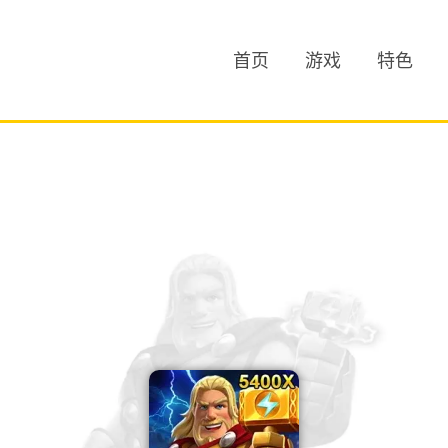
首页
游戏
特色