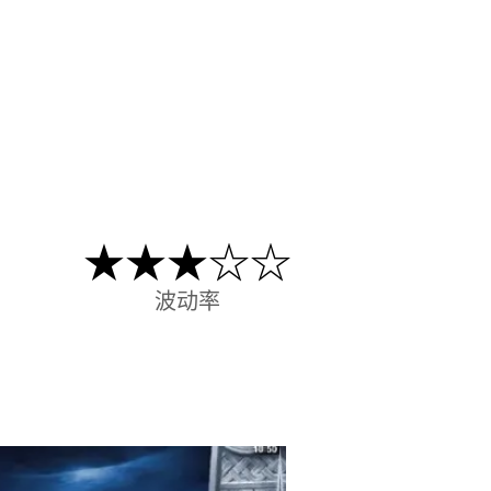
★★★☆☆
波动率