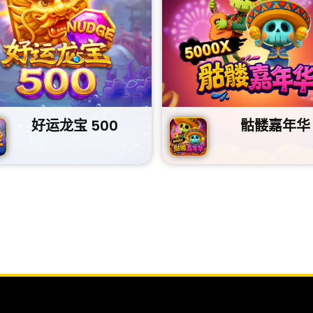
好运龙宝 500
骷髅嘉年华
轮转
最高倍数
波动率
返还率
轮转
最高倍数
3 X 3 和 4
12,500
★★☆
96.50
3 X 5
5,000
X
☆☆
%
倍
资讯
立即试玩
资讯
立即