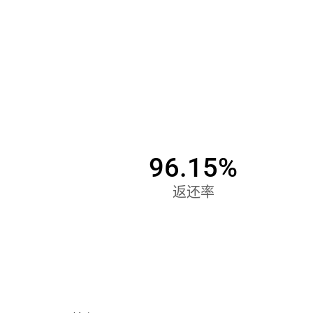
96.15%
返还率