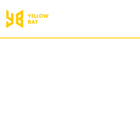
跳
至
主
要
內
容