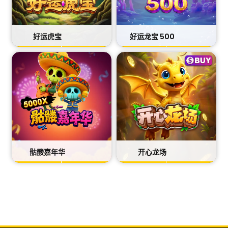
好运虎宝
好运龙宝 500
立即试玩
立即试玩
资讯
资讯
骷髅嘉年华
开心龙场
立即试玩
立即试玩
资讯
资讯