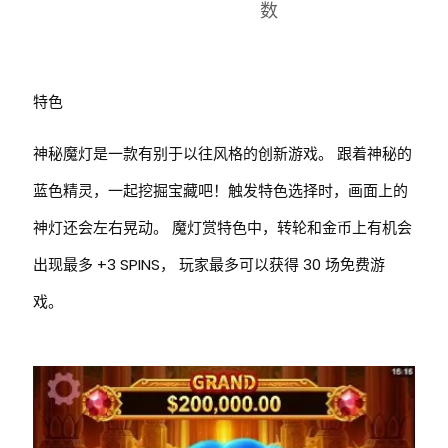
数
特色
神秘魔灯是一款有别于以往风格的创新游戏。 跟着神秘的
蓝色精灵，一起挖掘宝藏吧！触发特色选择时，画面上的
神灯还会左右晃动。 魔灯赏特色中，转轮和金币上有机会
出现最多 +3 SPINS， 玩家最多可以获得 30 场免费游
戏。