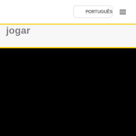
跳
PORTUGUÊS
至
jogar
主
要
內
容