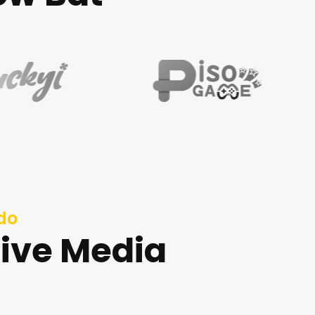
do
tive Media