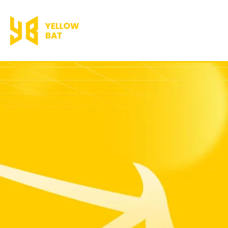
跳
至
主
要
內
容