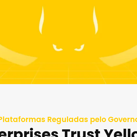
Plataformas Reguladas pelo Govern
erprises Trust Yel