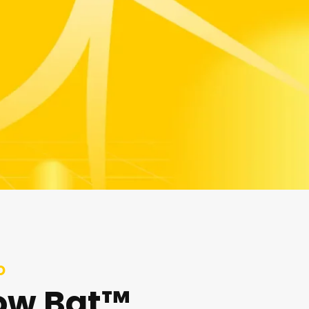
o
low Bat™