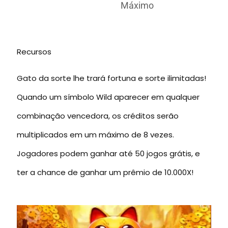
Máximo
Recursos
Gato da sorte lhe trará fortuna e sorte ilimitadas!
Quando um símbolo Wild aparecer em qualquer
combinação vencedora, os créditos serão
multiplicados em um máximo de 8 vezes.
Jogadores podem ganhar até 50 jogos grátis, e
ter a chance de ganhar um prêmio de 10.000X!