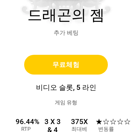
드래곤의 젬
추가 베팅
무료체험
비디오 슬롯, 5 라인
게임 유형
96.44%
3 X 3
375X
★☆☆☆☆
RTP
& 4
최대베
변동률