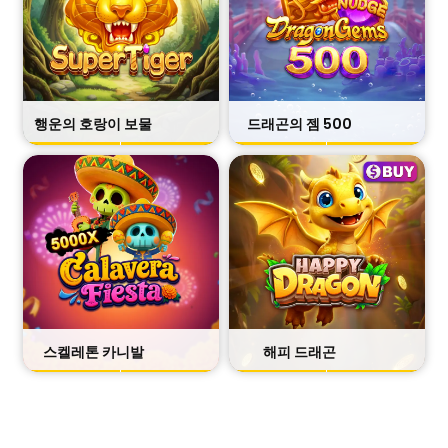
행운의 호랑이 보물
드래곤의 젬 500
무료체험
무료체험
정보
정보
스켈레톤 카니발
해피 드래곤
무료체험
무료체험
정보
정보