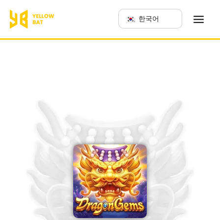
跳
한국어
至
主
要
內
容