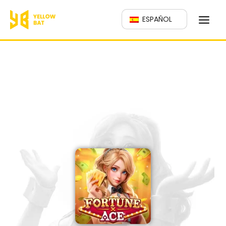
跳
ESPAÑOL
至
主
要
內
容