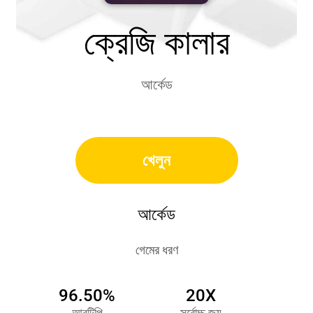
ক্রেজি কালার
আর্কেড
খেলুন
আর্কেড
গেমের ধরণ
96.50%
20X
আরটিপি
সর্বোচ্চ জয়