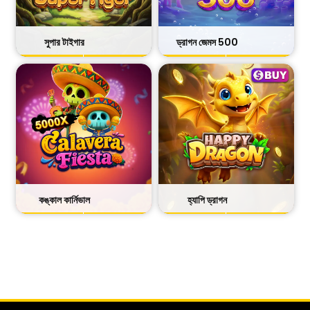
সুপার টাইগার
ড্রাগন জেমস 500
খেলুন
খেলুন
তথ্য
তথ্য
কঙ্কাল কার্নিভাল
হ্যাপি ড্রাগন
খেলুন
খেলুন
তথ্য
তথ্য